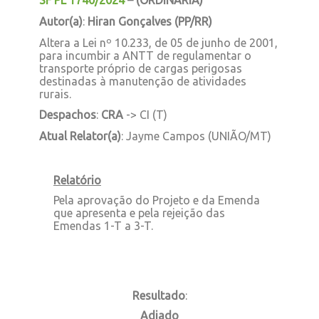
SF PL 1740/2024
–
(ORDINARIA)
Autor(a)
:
Hiran Gonçalves (PP/RR)
Altera a Lei nº 10.233, de 05 de junho de 2001,
para incumbir a ANTT de regulamentar o
transporte próprio de cargas perigosas
destinadas à manutenção de atividades
rurais.
Despachos
:
CRA
-> CI (T)
Atual Relator(a)
: Jayme Campos (UNIÃO/MT)
Relatório
Pela aprovação do Projeto e da Emenda
que apresenta e pela rejeição das
Emendas 1-T a 3-T.
Resultado
:
Adiado