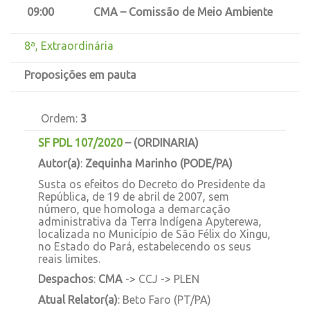
09:00
CMA – Comissão de Meio Ambiente
8ª, Extraordinária
Proposições em pauta
Ordem:
3
SF PDL 107/2020
–
(ORDINARIA)
Autor(a)
:
Zequinha Marinho (PODE/PA)
Susta os efeitos do Decreto do Presidente da
República, de 19 de abril de 2007, sem
número, que homologa a demarcação
administrativa da Terra Indígena Apyterewa,
localizada no Município de São Félix do Xingu,
no Estado do Pará, estabelecendo os seus
reais limites.
Despachos
:
CMA
-> CCJ -> PLEN
Atual Relator(a)
: Beto Faro (PT/PA)